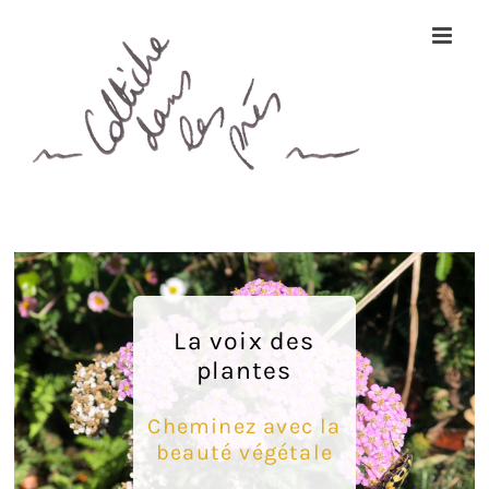
Passer
au
contenu
La voix des
plantes
Cheminez avec la
beauté végétale