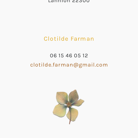
Lannion 22300
Clotilde Farman
06 15 46 05 12
clotilde.farman@gmail.com